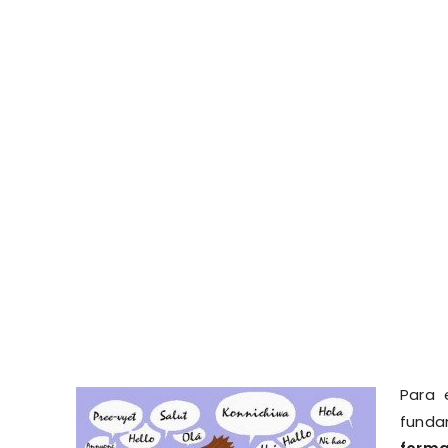
Para 
fund