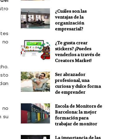
del
stro
¿Cuáles son las
ventajas de la
organización
empresarial?
ntes
o no
¿Te gusta crear
stickers? ¡Puedes
venderlos a través de
Creators Market!
cho.
Ser abrazador
esto
profesional, una
dan
curiosa y dulce forma
de emprender
Escola de Monitors de
 no
Barcelona: la mejor
n su
formación para
trabajar de monitor
La importancia de las