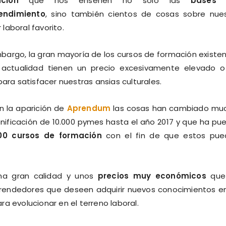
ción
que nos enseñen no solo las
bases 
endimiento
, sino también cientos de cosas sobre nue
 laboral favorito.
bargo, la gran mayoría de los cursos de formación existe
 actualidad tienen un precio excesivamente elevado 
para satisfacer nuestras ansias culturales.
n la aparición de
Aprendum
las cosas han cambiado mu
nificación de 10.000 pymes hasta el año 2017 y que ha pu
0 cursos
de formación
con el fin de que estos pue
na gran calidad y unos
precios muy económicos
que
mprendedores que deseen adquirir nuevos conocimientos e
a evolucionar en el terreno laboral.