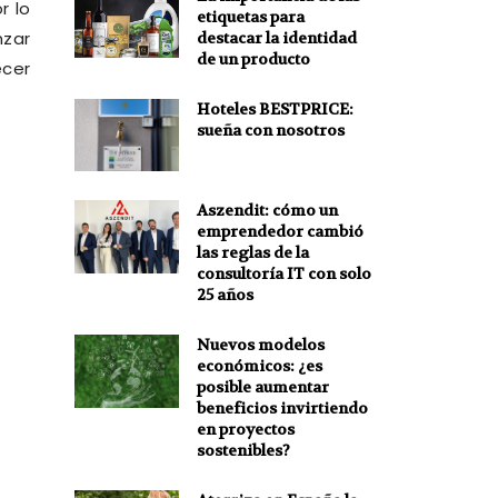
r lo
etiquetas para
nzar
destacar la identidad
de un producto
ecer
Hoteles BESTPRICE:
sueña con nosotros
Aszendit: cómo un
emprendedor cambió
las reglas de la
consultoría IT con solo
25 años
Nuevos modelos
económicos: ¿es
posible aumentar
beneficios invirtiendo
en proyectos
sostenibles?