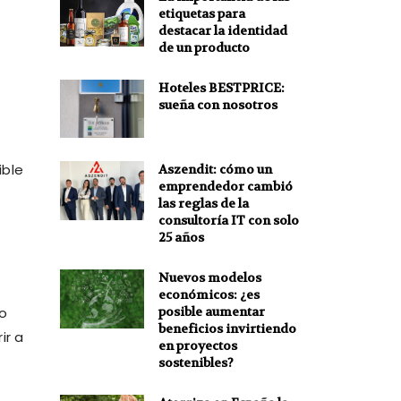
etiquetas para
destacar la identidad
de un producto
Hoteles BESTPRICE:
sueña con nosotros
ible
Aszendit: cómo un
emprendedor cambió
las reglas de la
consultoría IT con solo
25 años
Nuevos modelos
económicos: ¿es
 o
posible aumentar
beneficios invirtiendo
ir a
en proyectos
sostenibles?