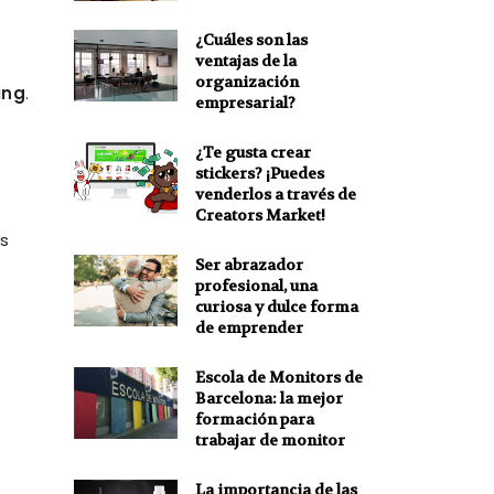
¿Cuáles son las
ventajas de la
organización
ing
.
empresarial?
¿Te gusta crear
stickers? ¡Puedes
venderlos a través de
Creators Market!
s
Ser abrazador
profesional, una
curiosa y dulce forma
de emprender
Escola de Monitors de
Barcelona: la mejor
formación para
trabajar de monitor
La importancia de las