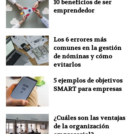
10 beneficios de ser
k
s
n
p
emprendedor
t
Los 6 errores más
comunes en la gestión
de nóminas y cómo
evitarlos
5 ejemplos de objetivos
SMART para empresas
¿Cuáles son las ventajas
de la organización