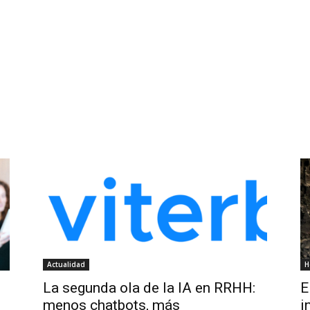
Actualidad
H
La segunda ola de la IA en RRHH:
E
menos chatbots, más
i