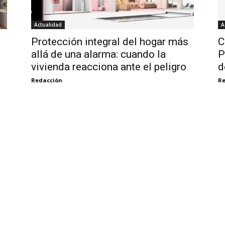
Actualidad
A
s
Protección integral del hogar más
C
allá de una alarma: cuando la
P
vivienda reacciona ante el peligro
d
Redacción
Re