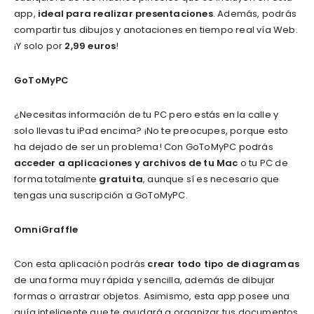
app,
ideal para realizar presentaciones
. Además, podrás
compartir tus dibujos y anotaciones en tiempo real vía Web.
¡Y solo por
2,99 euros
!
GoToMyPC
¿Necesitas información de tu PC pero estás en la calle y
solo llevas tu iPad encima? ¡No te preocupes, porque esto
ha dejado de ser un problema! Con GoToMyPC podrás
acceder a aplicaciones y archivos de tu Mac
o tu PC de
forma totalmente
gratuita
, aunque sí es necesario que
tengas una suscripción a GoToMyPC.
OmniGraffle
Con esta aplicación podrás
crear todo tipo de diagramas
de una forma muy rápida y sencilla, además de dibujar
formas o arrastrar objetos. Asimismo, esta app posee una
guía inteligente que te ayudará a organizar tus documentos