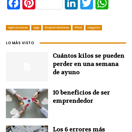
F
P
L
T
W
a
i
i
w
h
aplicaciones
c
app
n
Emprendedores
iPad
n
negocio
i
a
e
t
k
t
t
LO MÁS VISTO
b
e
e
t
s
Cuántos kilos se pueden
perder en una semana
o
r
d
e
A
de ayuno
o
e
I
r
p
10 beneficios de ser
k
s
n
p
emprendedor
t
Los 6 errores más