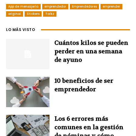
App de mensajería
emprendedor
Emprendedores
emprender
c
n
n
i
a
original
Stickers
Talkz
e
t
k
t
t
LO MÁS VISTO
b
e
e
t
s
Cuántos kilos se pueden
o
r
d
e
A
perder en una semana
de ayuno
o
e
I
r
p
k
s
n
p
10 beneficios de ser
emprendedor
t
Los 6 errores más
comunes en la gestión
de nóminas y cómo