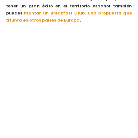
tener un gran éxito en el territorio español también
puedes
montar un Breakfast Club, una propuesta que
triunfa en otros países de Europa
.