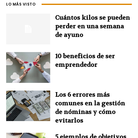
e
t
k
t
t
LO MÁS VISTO
b
e
e
t
s
Cuántos kilos se pueden
perder en una semana
o
r
d
e
A
de ayuno
o
e
I
r
p
10 beneficios de ser
k
s
n
p
emprendedor
t
Los 6 errores más
comunes en la gestión
de nóminas y cómo
evitarlos
5 ejemplos de objetivos