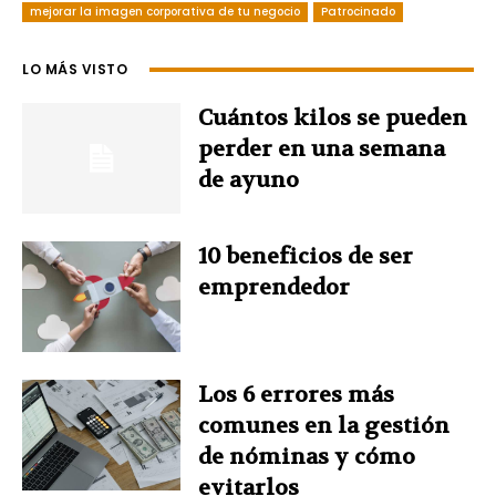
mejorar la imagen corporativa de tu negocio
e
t
k
Patrocinado
t
t
b
e
e
t
s
LO MÁS VISTO
o
r
d
e
A
Cuántos kilos se pueden
perder en una semana
o
e
I
r
p
de ayuno
k
s
n
p
10 beneficios de ser
t
emprendedor
Los 6 errores más
comunes en la gestión
de nóminas y cómo
evitarlos