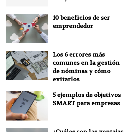
o
e
I
r
p
10 beneficios de ser
k
s
n
p
emprendedor
t
Los 6 errores más
comunes en la gestión
de nóminas y cómo
evitarlos
5 ejemplos de objetivos
SMART para empresas
¿Cuáles son las ventajas