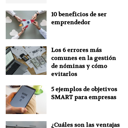
o
e
I
r
p
10 beneficios de ser
k
s
n
p
emprendedor
t
Los 6 errores más
comunes en la gestión
de nóminas y cómo
evitarlos
5 ejemplos de objetivos
SMART para empresas
¿Cuáles son las ventajas