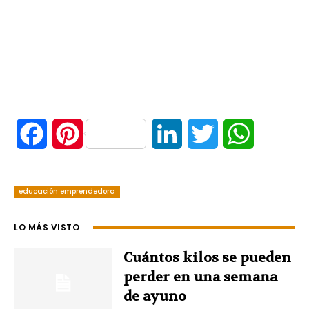
F
P
L
T
W
a
i
i
w
h
educación emprendedora
c
n
n
i
a
e
t
k
t
t
LO MÁS VISTO
b
e
e
t
s
Cuántos kilos se pueden
perder en una semana
o
r
d
e
A
de ayuno