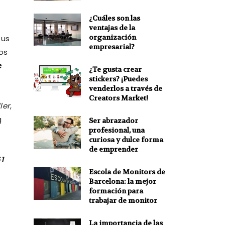
¿Cuáles son las
ventajas de la
organización
tus
empresarial?
os
e
¿Te gusta crear
stickers? ¡Puedes
venderlos a través de
Creators Market!
ler
,
g
Ser abrazador
profesional, una
curiosa y dulce forma
de emprender
1
Escola de Monitors de
Barcelona: la mejor
formación para
trabajar de monitor
La importancia de las