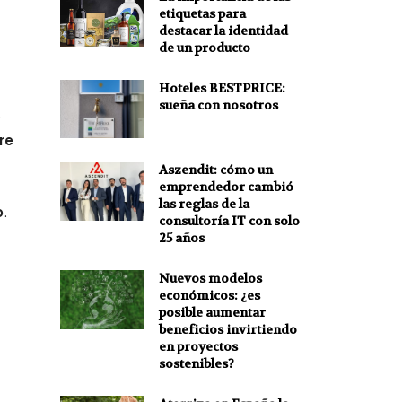
etiquetas para
destacar la identidad
de un producto
Hoteles BESTPRICE:
sueña con nosotros
o
re
Aszendit: cómo un
emprendedor cambió
las reglas de la
o
.
consultoría IT con solo
25 años
Nuevos modelos
económicos: ¿es
posible aumentar
beneficios invirtiendo
en proyectos
sostenibles?