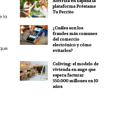
Aterriza en España la
plataforma Préstame
Tu Perrito
e la
¿Cuáles son los
fraudes más comunes
del comercio
electrónico y cómo
 que
evitarlos?
Coliving: el modelo de
vivienda en auge que
espera facturar
550.000 millones en 10
años