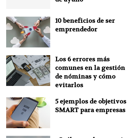
o
e
I
r
p
k
s
n
p
10 beneficios de ser
emprendedor
t
Los 6 errores más
comunes en la gestión
de nóminas y cómo
evitarlos
5 ejemplos de objetivos
SMART para empresas