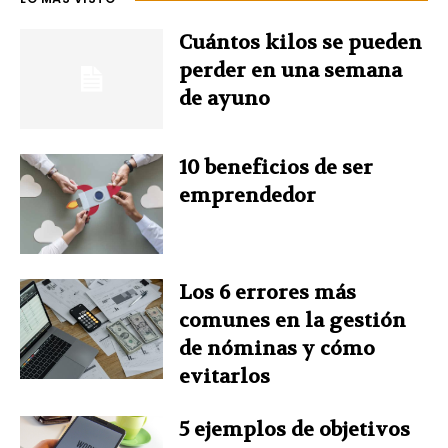
b
e
e
t
s
Cuántos kilos se pueden
o
r
d
e
A
perder en una semana
de ayuno
o
e
I
r
p
k
s
n
p
10 beneficios de ser
emprendedor
t
Los 6 errores más
comunes en la gestión
de nóminas y cómo
evitarlos
5 ejemplos de objetivos