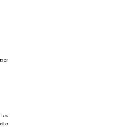
rar
 los
xito