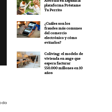
Aterriza en España la
plataforma Préstame
Tu Perrito
¿Cuáles son los
fraudes más comunes
del comercio
electrónico y cómo
evitarlos?
Coliving: el modelo de
vivienda en auge que
espera facturar
550.000 millones en 10
años
toda