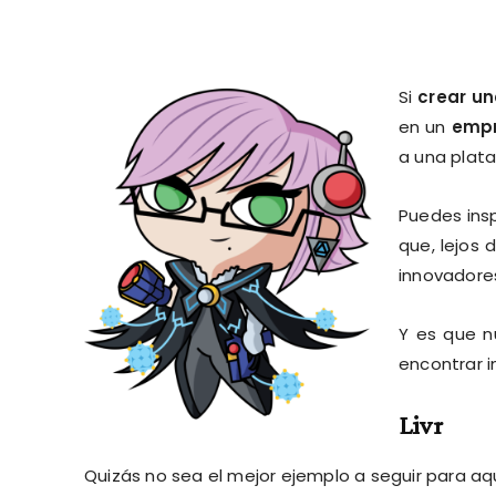
Si
crear un
en un
emp
a una plat
Puedes insp
que, lejos 
innovadore
Y es que n
encontrar i
Livr
Quizás no sea el mejor ejemplo a seguir para aq