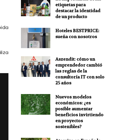
etiquetas para
destacar la identidad
de un producto
bida
Hoteles BESTPRICE:
sueña con nosotros
liza
Aszendit: cómo un
emprendedor cambió
las reglas de la
consultoría IT con solo
25 años
Nuevos modelos
económicos: ¿es
posible aumentar
beneficios invirtiendo
en proyectos
sostenibles?