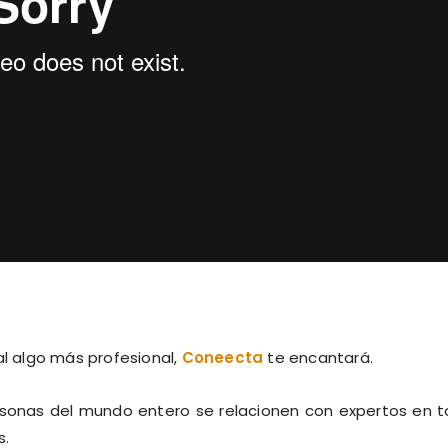
al algo más profesional,
Coneecta
te encantará.
ersonas del mundo entero se relacionen con expertos en 
s.