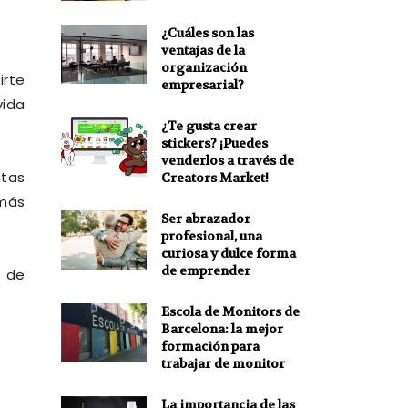
¿Cuáles son las
ventajas de la
organización
irte
empresarial?
vida
¿Te gusta crear
stickers? ¡Puedes
venderlos a través de
itas
Creators Market!
 más
Ser abrazador
profesional, una
curiosa y dulce forma
de emprender
a de
Escola de Monitors de
Barcelona: la mejor
formación para
trabajar de monitor
La importancia de las