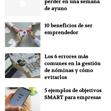
perder en una semana
de ayuno
o
e
I
r
p
k
s
n
p
10 beneficios de ser
emprendedor
t
Los 6 errores más
comunes en la gestión
de nóminas y cómo
evitarlos
5 ejemplos de objetivos
SMART para empresas