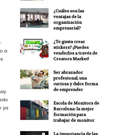
¿Cuáles son las
ventajas de la
organización
empresarial?
¿Te gusta crear
e
stickers? ¡Puedes
o a
venderlos a través de
es
Creators Market!
Ser abrazador
profesional, una
curiosa y dulce forma
de emprender
hay
dado
Escola de Monitors de
e ya
Barcelona: la mejor
formación para
trabajar de monitor
La importancia de las