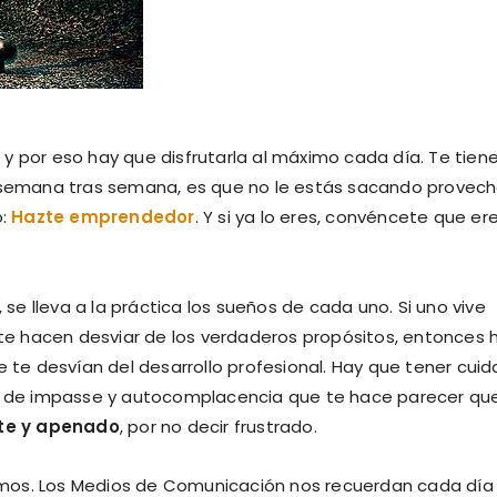
y por eso hay que disfrutarla al máximo cada día. Te tien
n semana tras semana, es que no le estás sacando provech
o:
Hazte emprendedor
. Y si ya lo eres, convéncete que er
 se lleva a la práctica los sueños de cada uno. Si uno vive
e te hacen desviar de los verdaderos propósitos, entonces 
e te desvían del desarrollo profesional. Hay que tener cui
ón de impasse y autocomplacencia que te hace parecer qu
ste y apenado
, por no decir frustrado.
ivimos. Los Medios de Comunicación nos recuerdan cada día