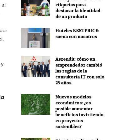
etiquetas para
 si
destacar la identidad
e
de un producto
uar
Hoteles BESTPRICE:
sueña con nosotros
l.
Aszendit: cómo un
 y
emprendedor cambió
las reglas de la
consultoría IT con solo
25 años
la
Nuevos modelos
económicos: ¿es
posible aumentar
beneficios invirtiendo
en proyectos
sostenibles?