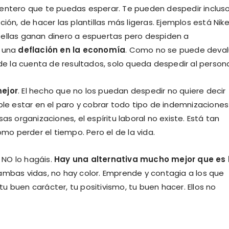
entero que te puedas esperar. Te pueden despedir incluso
ión, de hacer las plantillas más ligeras. Ejemplos está Nik
 ellas ganan dinero a espuertas pero despiden a
 una
deflación en la economía
. Como no se puede deval
 la cuenta de resultados, solo queda despedir al persona
mejor
. El hecho que no los puedan despedir no quiere decir
ble estar en el paro y cobrar todo tipo de indemnizaciones
as organizaciones, el espíritu laboral no existe. Está tan
o perder el tiempo. Pero el de la vida.
 NO lo hagáis.
Hay una alternativa mucho mejor que es 
bas vidas, no hay color. Emprende y contagia a los que
 tu buen carácter, tu positivismo, tu buen hacer. Ellos no