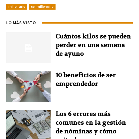
millonario
c
ser millonario
n
n
i
a
e
t
k
t
t
LO MÁS VISTO
b
e
e
t
s
Cuántos kilos se pueden
perder en una semana
o
r
d
e
A
de ayuno
o
e
I
r
p
10 beneficios de ser
k
s
n
p
emprendedor
t
Los 6 errores más
comunes en la gestión
de nóminas y cómo