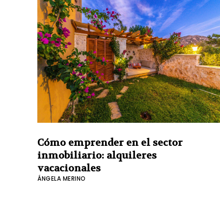
o
e
I
r
p
k
s
n
p
t
Cómo emprender en el sector
inmobiliario: alquileres
vacacionales
ÁNGELA MERINO