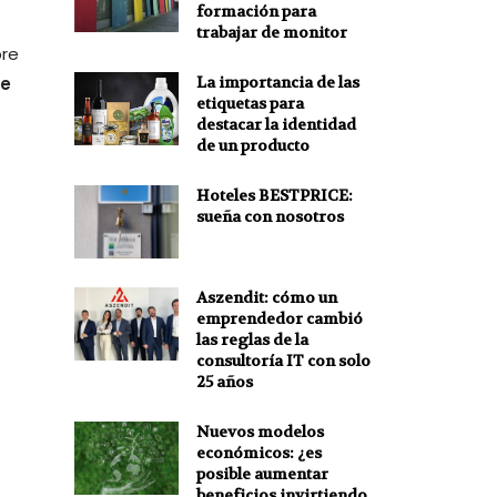
formación para
trabajar de monitor
pre
La importancia de las
de
etiquetas para
destacar la identidad
de un producto
Hoteles BESTPRICE:
sueña con nosotros
Aszendit: cómo un
emprendedor cambió
las reglas de la
consultoría IT con solo
25 años
Nuevos modelos
económicos: ¿es
posible aumentar
beneficios invirtiendo