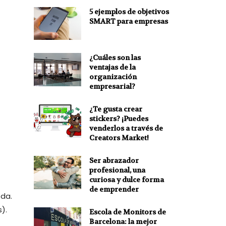
5 ejemplos de objetivos
SMART para empresas
¿Cuáles son las
ventajas de la
organización
empresarial?
¿Te gusta crear
stickers? ¡Puedes
venderlos a través de
Creators Market!
Ser abrazador
profesional, una
curiosa y dulce forma
de emprender
ida.
s).
Escola de Monitors de
Barcelona: la mejor