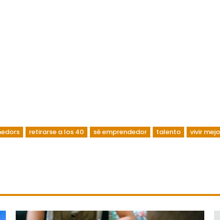
nedors
retirarse a los 40
sé emprendedor
talento
vivir mejo