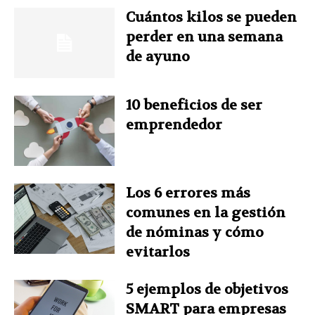
Cuántos kilos se pueden
e
t
k
t
t
perder en una semana
b
e
e
t
s
de ayuno
o
r
d
e
A
10 beneficios de ser
o
e
I
r
p
emprendedor
k
s
n
p
t
Los 6 errores más
comunes en la gestión
de nóminas y cómo
evitarlos
5 ejemplos de objetivos
SMART para empresas