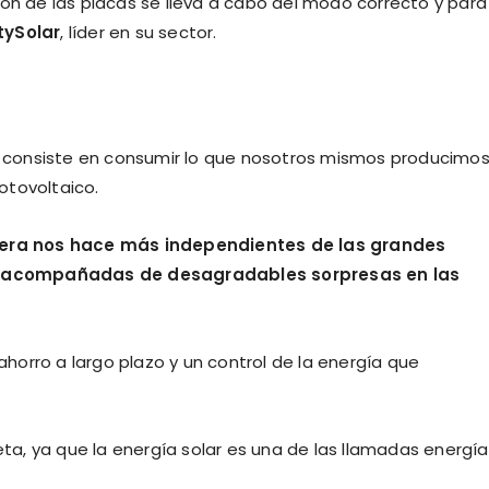
ión de las placas se lleva a cabo del modo correcto y para
tySolar
, líder en su sector.
 consiste en consumir lo que nosotros mismos producimos
otovoltaico.
ra nos hace más independientes de las grandes
n acompañadas de desagradables sorpresas en las
orro a largo plazo y un control de la energía que
neta, ya que la energía solar es una de las llamadas energí