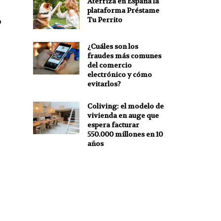
Aterriza en España la
plataforma Préstame
Tu Perrito
o
¿Cuáles son los
fraudes más comunes
del comercio
electrónico y cómo
evitarlos?
Coliving: el modelo de
vivienda en auge que
espera facturar
550.000 millones en 10
años