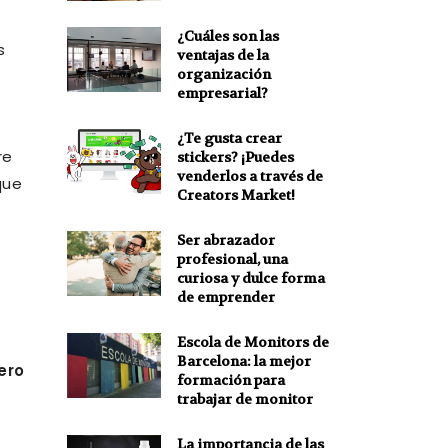
¿Cuáles son las
s
ventajas de la
organización
empresarial?
¿Te gusta crear
re
stickers? ¡Puedes
venderlos a través de
que
Creators Market!
Ser abrazador
profesional, una
curiosa y dulce forma
de emprender
Escola de Monitors de
Barcelona: la mejor
ero
formación para
trabajar de monitor
La importancia de las