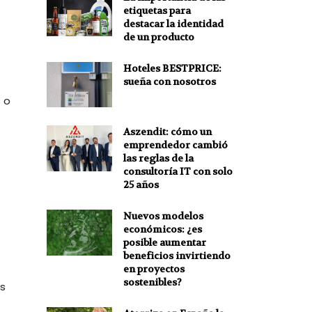
etiquetas para
destacar la identidad
de un producto
Hoteles BESTPRICE:
sueña con nosotros
 o
Aszendit: cómo un
emprendedor cambió
las reglas de la
consultoría IT con solo
25 años
Nuevos modelos
económicos: ¿es
posible aumentar
beneficios invirtiendo
en proyectos
sostenibles?
as