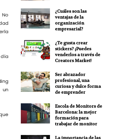
¿Cuáles son las
. No
ventajas de la
idad
organización
empresarial?
erla
¿Te gusta crear
stickers? ¡Puedes
venderlos a través de
 día
Creators Market!
Ser abrazador
profesional, una
ding
curiosa y dulce forma
e un
de emprender
Escola de Monitors de
Barcelona: la mejor
 que
formación para
trabajar de monitor
La importancia de las