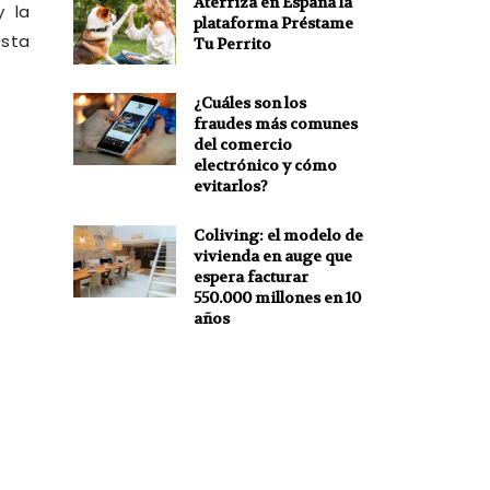
Aterriza en España la
 la
plataforma Préstame
esta
Tu Perrito
¿Cuáles son los
fraudes más comunes
del comercio
electrónico y cómo
evitarlos?
Coliving: el modelo de
vivienda en auge que
espera facturar
550.000 millones en 10
años