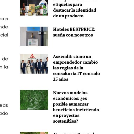
etiquetas para
destacar la identidad
de un producto
 sus
nde
Hoteles BESTPRICE:
cial
sueña con nosotros
Aszendit: cómo un
s de
emprendedor cambió
n la
las reglas de la
consultoría IT con solo
25 años
Nuevos modelos
económicos: ¿es
posible aumentar
seas
beneficios invirtiendo
zado
en proyectos
sostenibles?