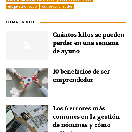
usb personalizado
e
t
usb personalizados
k
t
t
b
e
e
t
s
LO MÁS VISTO
o
r
d
e
A
Cuántos kilos se pueden
perder en una semana
o
e
I
r
p
de ayuno
k
s
n
p
10 beneficios de ser
t
emprendedor
Los 6 errores más
comunes en la gestión
de nóminas y cómo