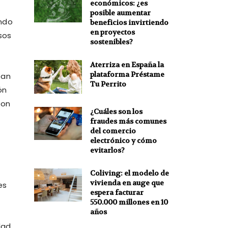
económicos: ¿es
posible aumentar
ando
beneficios invirtiendo
en proyectos
sos
sostenibles?
Aterriza en España la
plataforma Préstame
ean
Tu Perrito
ón
son
¿Cuáles son los
fraudes más comunes
del comercio
electrónico y cómo
evitarlos?
Coliving: el modelo de
vivienda en auge que
es
espera facturar
550.000 millones en 10
años
dad