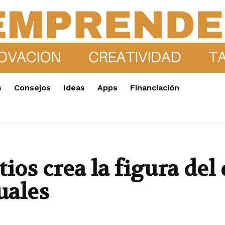
s
Consejos
Ideas
Apps
Financiación
ios crea la figura de
uales