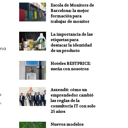
Escola de Monitors de
Barcelona: la mejor
formación para
trabajar de monitor
La importancia de las
etiquetas para
destacar la identidad
una
de un producto
Hoteles BESTPRICE:
sueña con nosotros
Aszendit: cómo un
o
emprendedor cambió
las reglas de la
,
consultoría IT con solo
25 años
Nuevos modelos