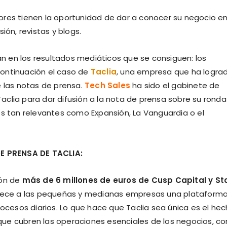
ores tienen la oportunidad de dar a conocer su negocio e
ión, revistas y blogs.
n en los resultados mediáticos que se consiguen: los
continuación el caso de
Taclia
, una empresa que ha logra
e las notas de prensa.
Tech Sales
ha sido el gabinete de
clia para dar difusión a la nota de prensa sobre su ronda
os tan relevantes como Expansión, La Vanguardia o el
E PRENSA DE TACLIA:
ión de
más de 6 millones de euros de Cusp Capital y S
frece a las pequeñas y medianas empresas una plataform
rocesos diarios. Lo que hace que Taclia sea única es el he
que cubren las operaciones esenciales de los negocios, c