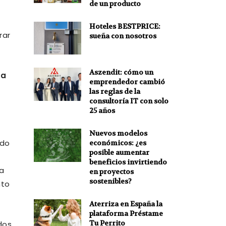
de un producto
Hoteles BESTPRICE:
rar
sueña con nosotros
Aszendit: cómo un
 a
emprendedor cambió
las reglas de la
consultoría IT con solo
25 años
Nuevos modelos
ido
económicos: ¿es
posible aumentar
beneficios invirtiendo
La
en proyectos
sostenibles?
nto
Aterriza en España la
plataforma Préstame
Tu Perrito
dos