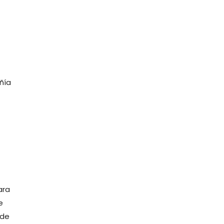
ñía
ara
e
 de