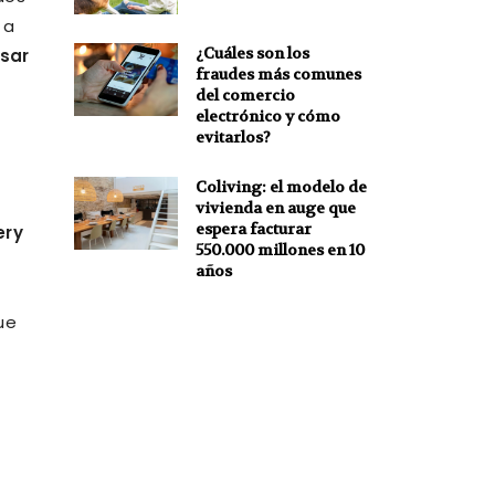
 a
¿Cuáles son los
usar
fraudes más comunes
del comercio
electrónico y cómo
evitarlos?
Coliving: el modelo de
vivienda en auge que
espera facturar
ery
550.000 millones en 10
años
ue