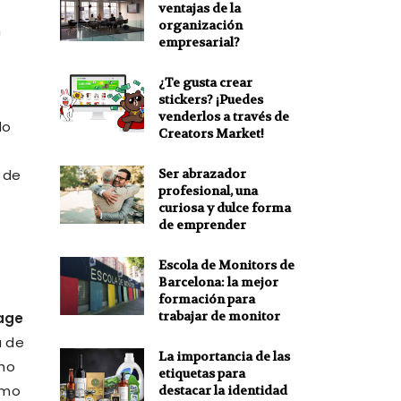
ventajas de la
organización
n
empresarial?
¿Te gusta crear
stickers? ¡Puedes
venderlos a través de
do
Creators Market!
Ser abrazador
 de
profesional, una
curiosa y dulce forma
de emprender
Escola de Monitors de
Barcelona: la mejor
formación para
trabajar de monitor
tage
a de
La importancia de las
cho
etiquetas para
omo
destacar la identidad