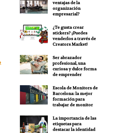
ventajas de la
organización
empresarial?
¿Te gusta crear
stickers? ¡Puedes
venderlos a través de
Creators Market!
Ser abrazador
e
profesional, una
curiosa y dulce forma
de emprender
Escola de Monitors de
Barcelona: la mejor
formación para
trabajar de monitor
La importancia de las
etiquetas para
destacar la identidad