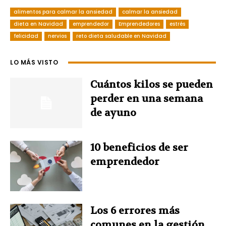
alimentos para calmar la ansiedad
calmar la ansiedad
c
n
n
i
a
dieta en Navidad
emprendedor
Emprendedores
estrés
felicidad
e
nervios
t
reto dieta saludable en Navidad
k
t
t
b
e
e
t
s
LO MÁS VISTO
o
r
d
e
A
Cuántos kilos se pueden
perder en una semana
o
e
I
r
p
de ayuno
k
s
n
p
10 beneficios de ser
t
emprendedor
Los 6 errores más
comunes en la gestión