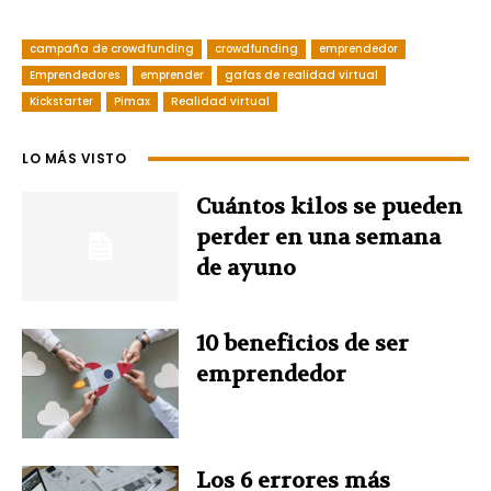
a
i
i
w
h
campaña de crowdfunding
crowdfunding
emprendedor
c
n
n
i
a
Emprendedores
emprender
gafas de realidad virtual
Kickstarter
e
Pimax
t
Realidad virtual
k
t
t
b
e
e
t
s
LO MÁS VISTO
o
r
d
e
A
Cuántos kilos se pueden
perder en una semana
o
e
I
r
p
de ayuno
k
s
n
p
10 beneficios de ser
t
emprendedor
Los 6 errores más