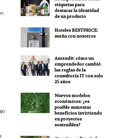
etiquetas para
destacar la identidad
en
de un producto
Hoteles BESTPRICE:
sueña con nosotros
Aszendit: cómo un
emprendedor cambió
las reglas de la
consultoría IT con solo
25 años
Nuevos modelos
económicos: ¿es
posible aumentar
ajo
beneficios invirtiendo
en proyectos
sostenibles?
s