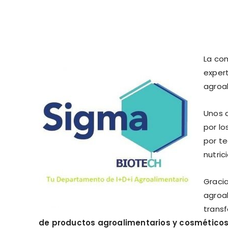
La co
expert
agroa
Unos a
por lo
por te
nutric
Gracia
agroa
trans
de productos agroalimentarios y cosmético