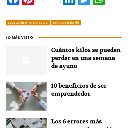
a
i
i
w
h
educación emprendedora
c
n
retirarse a los 40
n
i
a
e
t
k
t
t
LO MÁS VISTO
b
e
e
t
s
Cuántos kilos se pueden
perder en una semana
o
r
d
e
A
de ayuno
o
e
I
r
p
10 beneficios de ser
k
s
n
p
emprendedor
t
Los 6 errores más