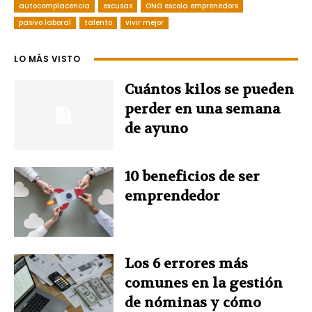
autocomplacencia
excusas
ONG escola emprenedors
c
n
n
i
a
pasivo laboral
talento
vivir mejor
e
t
k
t
t
LO MÁS VISTO
b
e
e
t
s
Cuántos kilos se pueden
o
r
d
e
A
perder en una semana
de ayuno
o
e
I
r
p
k
s
n
p
10 beneficios de ser
emprendedor
t
Los 6 errores más
comunes en la gestión
de nóminas y cómo