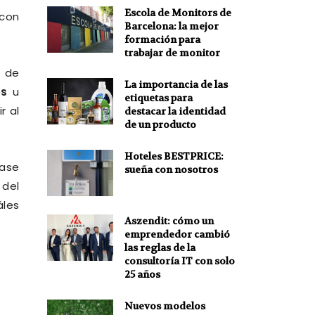
Escola de Monitors de
 con
Barcelona: la mejor
formación para
trabajar de monitor
d de
La importancia de las
os
u
etiquetas para
r al
destacar la identidad
de un producto
Hoteles BESTPRICE:
pase
sueña con nosotros
 del
áles
Aszendit: cómo un
emprendedor cambió
las reglas de la
consultoría IT con solo
25 años
Nuevos modelos