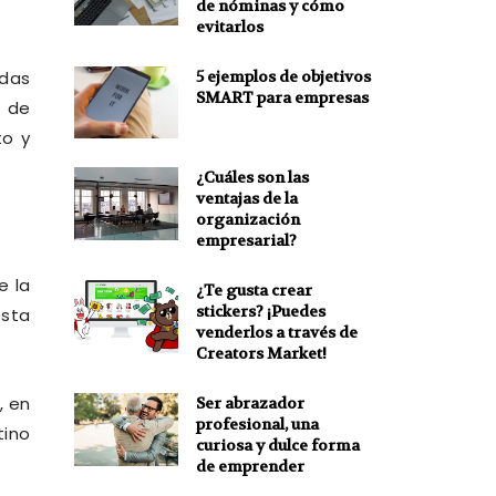
de nóminas y cómo
evitarlos
5 ejemplos de objetivos
das
SMART para empresas
 de
to y
¿Cuáles son las
ventajas de la
organización
empresarial?
e la
¿Te gusta crear
stickers? ¡Puedes
esta
venderlos a través de
Creators Market!
, en
Ser abrazador
profesional, una
tino
curiosa y dulce forma
de emprender