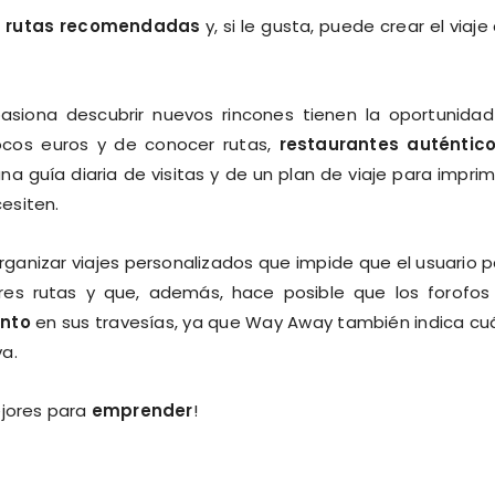
s
rutas recomendadas
y, si le gusta, puede crear el viaje
pasiona descubrir nuevos rincones tienen la oportunida
ocos euros y de conocer rutas,
restaurantes auténtic
guía diaria de visitas y de un plan de viaje para imprimi
esiten.
rganizar viajes personalizados que impide que el usuario 
res rutas y que, además, hace posible que los forofos
ento
en sus travesías, ya que Way Away también indica cu
a.
ejores para
emprender
!