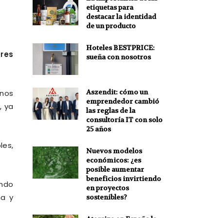
etiquetas para
destacar la identidad
de un producto
Hoteles BESTPRICE:
res
sueña con nosotros
Aszendit: cómo un
unos
emprendedor cambió
, ya
las reglas de la
consultoría IT con solo
25 años
les,
Nuevos modelos
económicos: ¿es
posible aumentar
beneficios invirtiendo
undo
en proyectos
ña y
sostenibles?