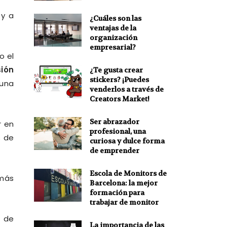
y a
¿Cuáles son las
ventajas de la
organización
empresarial?
o el
ión
¿Te gusta crear
stickers? ¡Puedes
una
venderlos a través de
Creators Market!
Ser abrazador
r en
profesional, una
s de
curiosa y dulce forma
de emprender
Escola de Monitors de
 más
Barcelona: la mejor
formación para
trabajar de monitor
a de
La importancia de las