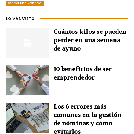
vender una vivienda
b
e
e
t
s
LO MÁS VISTO
o
r
d
e
A
Cuántos kilos se pueden
o
e
I
r
p
perder en una semana
de ayuno
k
s
n
p
t
10 beneficios de ser
emprendedor
Los 6 errores más
comunes en la gestión
de nóminas y cómo
evitarlos