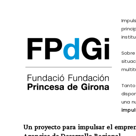
Impul
princ
instit
Sobre
situa
multi
Tanto
dispo
una n
impul
Un proyecto para impulsar el empre
Agencias de Desarrollo Regional