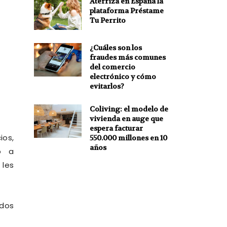
Aterriza en España la
plataforma Préstame
Tu Perrito
¿Cuáles son los
fraudes más comunes
del comercio
electrónico y cómo
evitarlos?
Coliving: el modelo de
vivienda en auge que
espera facturar
ios,
550.000 millones en 10
años
o a
 les
odos