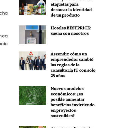
etiquetas para
destacar la identidad
rcha
de un producto
Hoteles BESTPRICE:
sueña con nosotros
ínea
ocio
Aszendit: cómo un
emprendedor cambió
las reglas de la
consultoría IT con solo
25 años
Nuevos modelos
económicos: ¿es
posible aumentar
beneficios invirtiendo
en proyectos
sostenibles?