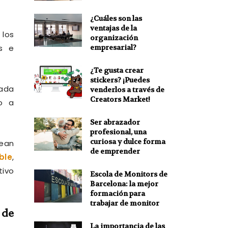
¿Cuáles son las
ventajas de la
los
organización
empresarial?
os e
¿Te gusta crear
stickers? ¡Puedes
cada
venderlos a través de
Creators Market!
o a
Ser abrazador
profesional, una
curiosa y dulce forma
ean
de emprender
ble
,
tivo
Escola de Monitors de
Barcelona: la mejor
formación para
trabajar de monitor
 de
La importancia de las