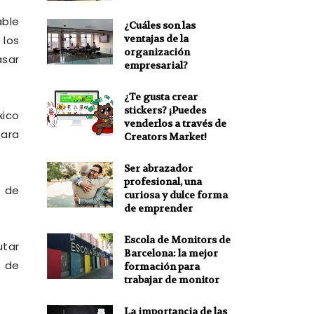
able
¿Cuáles son las
ventajas de la
 los
organización
asar
empresarial?
¿Te gusta crear
stickers? ¡Puedes
xico
venderlos a través de
ara
Creators Market!
Ser abrazador
profesional, una
o de
curiosa y dulce forma
de emprender
Escola de Monitors de
utar
Barcelona: la mejor
o de
formación para
trabajar de monitor
La importancia de las