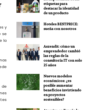
r
etiquetas para
destacar la identidad
de un producto
Hoteles BESTPRICE:
es y
sueña con nosotros
e se
e la
Aszendit: cómo un
emprendedor cambió
las reglas de la
inas
consultoría IT con solo
25 años
uede
Nuevos modelos
económicos: ¿es
posible aumentar
o de
beneficios invirtiendo
ones
en proyectos
ntes
sostenibles?