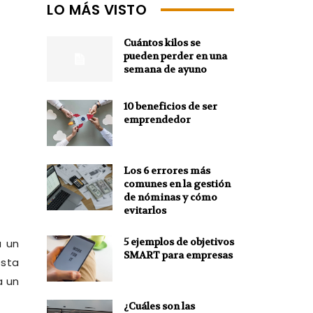
LO MÁS VISTO
Cuántos kilos se
pueden perder en una
semana de ayuno
10 beneficios de ser
emprendedor
Los 6 errores más
comunes en la gestión
de nóminas y cómo
evitarlos
5 ejemplos de objetivos
a un
SMART para empresas
esta
a un
¿Cuáles son las