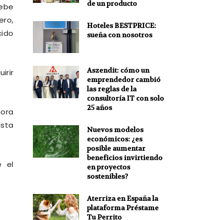
de un producto
debe
ero,
Hoteles BESTPRICE:
cido
sueña con nosotros
Aszendit: cómo un
irir
emprendedor cambió
las reglas de la
consultoría IT con solo
25 años
hora
asta
Nuevos modelos
económicos: ¿es
posible aumentar
beneficios invirtiendo
 el
en proyectos
sostenibles?
Aterriza en España la
plataforma Préstame
Tu Perrito