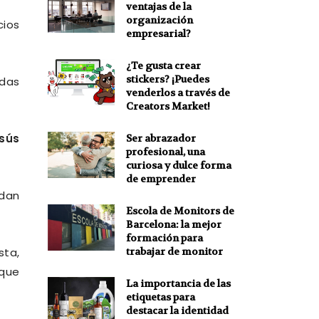
ventajas de la
organización
cios
empresarial?
¿Te gusta crear
stickers? ¡Puedes
ndas
venderlos a través de
Creators Market!
sús
Ser abrazador
profesional, una
curiosa y dulce forma
de emprender
edan
Escola de Monitors de
Barcelona: la mejor
formación para
trabajar de monitor
sta,
 que
La importancia de las
etiquetas para
destacar la identidad