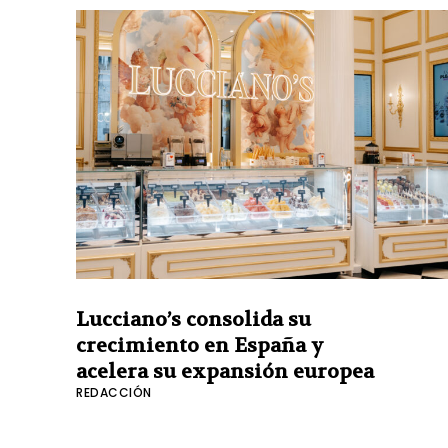
o
e
I
r
p
k
s
n
p
t
Lucciano’s consolida su
crecimiento en España y
acelera su expansión europea
REDACCIÓN