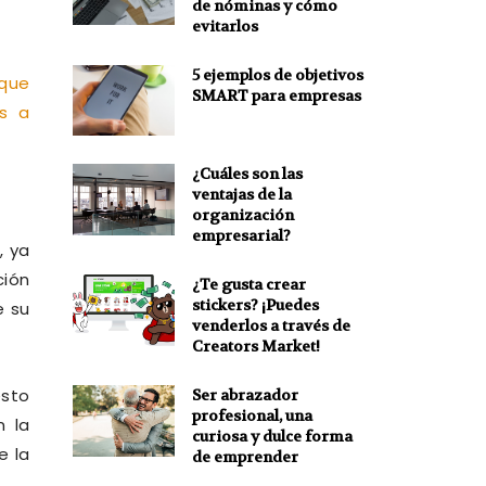
de nóminas y cómo
evitarlos
5 ejemplos de objetivos
SMART para empresas
¿Cuáles son las
ventajas de la
organización
empresarial?
, ya
ción
¿Te gusta crear
stickers? ¡Puedes
e su
venderlos a través de
Creators Market!
esto
Ser abrazador
profesional, una
n la
curiosa y dulce forma
e la
de emprender