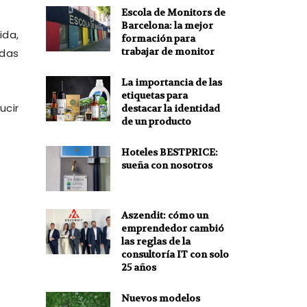
Escola de Monitors de
Barcelona: la mejor
ida,
formación para
trabajar de monitor
idas
La importancia de las
etiquetas para
ucir
destacar la identidad
de un producto
Hoteles BESTPRICE:
sueña con nosotros
Aszendit: cómo un
emprendedor cambió
las reglas de la
consultoría IT con solo
25 años
Nuevos modelos