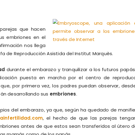
 parejas que hacen
s embriones en el
afirmación nos llega
fa de Reproducción Asistida del Institut Marquès.
ad
durante el embarazo y tranquilizar a los futuros papás
licación puesta en marcha por el centro de reproduc
 que, por primera vez, los padres puedan observar, desd
tán desarrollando sus
embriones
.
ropios del embarazo, ya que, según ha quedado de manifi
Lainfertilidad.com
, el hecho de que las parejas tenga
mbriones antes de que estos sean transferidos al útero d
e las mamás como de los papás.