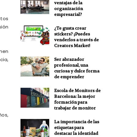
ventajas de la
organización
empresarial?
tos
ión
¿Te gusta crear
stickers? ¡Puedes
venderlos a través de
Creators Market!
enen
cia,
Ser abrazador
profesional, una
curiosa y dulce forma
de emprender
Escola de Monitors de
Barcelona: la mejor
formación para
trabajar de monitor
ños,
La importancia de las
etiquetas para
destacar la identidad