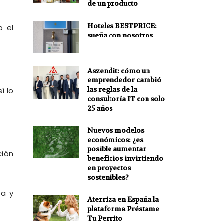
de un producto
Hoteles BESTPRICE:
 el
sueña con nosotros
Aszendit: cómo un
emprendedor cambió
las reglas de la
í lo
consultoría IT con solo
25 años
Nuevos modelos
económicos: ¿es
posible aumentar
ción
beneficios invirtiendo
en proyectos
sostenibles?
ña y
Aterriza en España la
plataforma Préstame
Tu Perrito