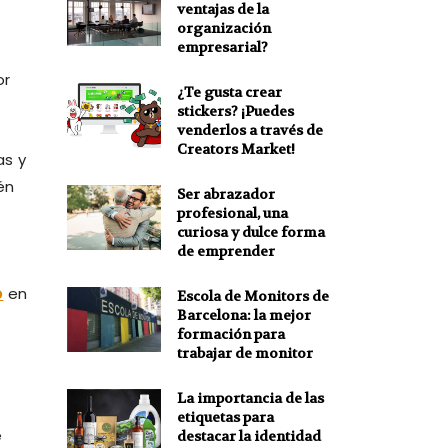
ventajas de la
organización
empresarial?
or
¿Te gusta crear
.
stickers? ¡Puedes
venderlos a través de
Creators Market!
as y
én
Ser abrazador
profesional, una
curiosa y dulce forma
de emprender
o
en
Escola de Monitors de
Barcelona: la mejor
formación para
trabajar de monitor
La importancia de las
etiquetas para
e
destacar la identidad