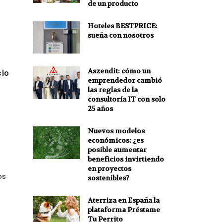
de un producto
Hoteles BESTPRICE:
sueña con nosotros
Aszendit: cómo un
io
emprendedor cambió
las reglas de la
consultoría IT con solo
25 años
Nuevos modelos
económicos: ¿es
posible aumentar
beneficios invirtiendo
en proyectos
os
sostenibles?
Aterriza en España la
plataforma Préstame
Tu Perrito