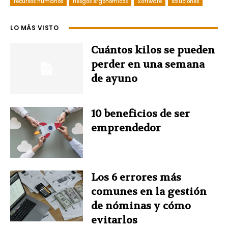
recursos humanos
riesgos ergonómicos
Software
soluciones
e
t
k
t
t
LO MÁS VISTO
b
e
e
t
s
Cuántos kilos se pueden
o
r
d
e
A
perder en una semana
de ayuno
o
e
I
r
p
k
s
n
p
10 beneficios de ser
emprendedor
t
Los 6 errores más
comunes en la gestión
de nóminas y cómo
evitarlos