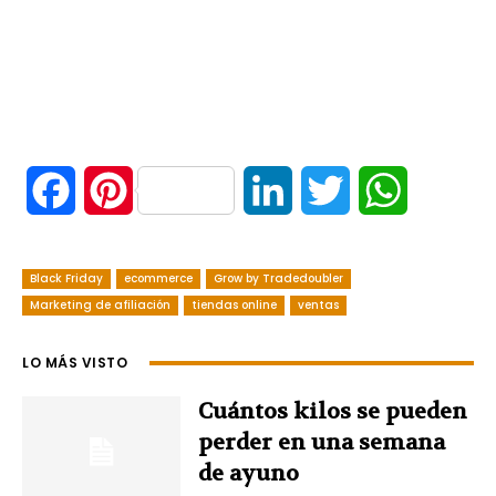
F
P
L
T
W
a
i
i
w
h
Black Friday
ecommerce
Grow by Tradedoubler
c
n
n
i
a
Marketing de afiliación
tiendas online
ventas
e
t
k
t
t
LO MÁS VISTO
b
e
e
t
s
Cuántos kilos se pueden
o
r
d
e
A
perder en una semana
de ayuno
o
e
I
r
p