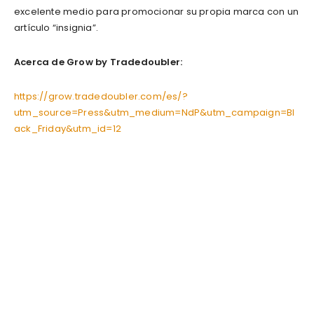
excelente medio para promocionar su propia marca con un
artículo “insignia”.
Acerca de Grow by Tradedoubler:
https://grow.tradedoubler.com/es/?
utm_source=Press&utm_medium=NdP&utm_campaign=Bl
ack_Friday&utm_id=12