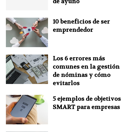
de ayuno
o
e
I
r
p
k
s
n
p
10 beneficios de ser
emprendedor
t
Los 6 errores más
comunes en la gestión
de nóminas y cómo
evitarlos
5 ejemplos de objetivos
SMART para empresas