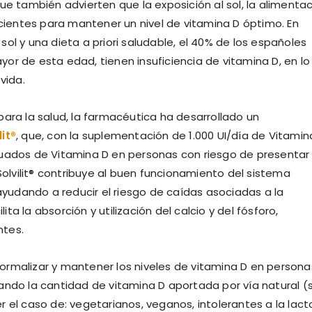
ue también advierten que la exposición al sol, la alimenta
icientes para mantener un nivel de vitamina D óptimo. En
ol y una dieta a priori saludable, el 40% de los españoles
or de esta edad, tienen insuficiencia de vitamina D, en lo
vida.
para la salud, la farmacéutica ha desarrollado un
lit®
, que, con la suplementación de 1.000 UI/día de Vitamin
cuados de Vitamina D en personas con riesgo de presentar
Solvilit® contribuye al buen funcionamiento del sistema
 ayudando a reducir el riesgo de caídas asociadas a la
ita la absorción y utilización del calcio y del fósforo,
ntes.
 normalizar y mantener los niveles de vitamina D en persona
ando la cantidad de vitamina D aportada por vía natural (s
 el caso de: vegetarianos, veganos, intolerantes a la lact