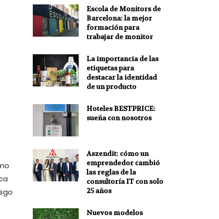
Escola de Monitors de
Barcelona: la mejor
formación para
trabajar de monitor
La importancia de las
etiquetas para
destacar la identidad
de un producto
Hoteles BESTPRICE:
sueña con nosotros
Aszendit: cómo un
emprendedor cambió
imo
las reglas de la
ica
consultoría IT con solo
25 años
esgo
Nuevos modelos