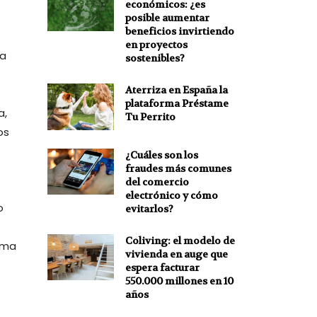
económicos: ¿es
posible aumentar
beneficios invirtiendo
en proyectos
 a
sostenibles?
Aterriza en España la
plataforma Préstame
a,
Tu Perrito
os
¿Cuáles son los
fraudes más comunes
del comercio
electrónico y cómo
o
evitarlos?
Coliving: el modelo de
tema
vivienda en auge que
espera facturar
550.000 millones en 10
años