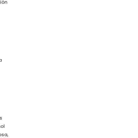
ción
a
s
ol
osa,