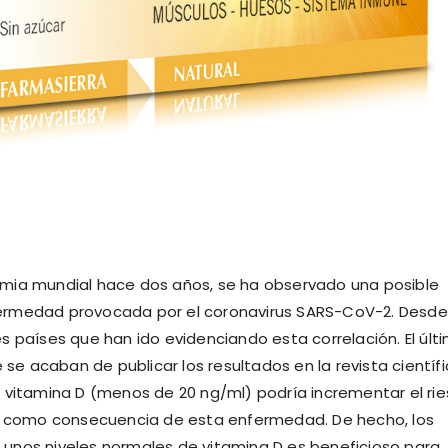
emia mundial hace dos años, se ha observado una posible
enfermedad provocada por el coronavirus SARS-CoV-2. Desde
s países que han ido evidenciando esta correlación. El últ
 se acaban de publicar los resultados en la revista científ
e vitamina D (menos de 20 ng/ml) podría incrementar el ri
ir como consecuencia de esta enfermedad. De hecho, los
unos niveles normales de vitamina D es beneficioso para