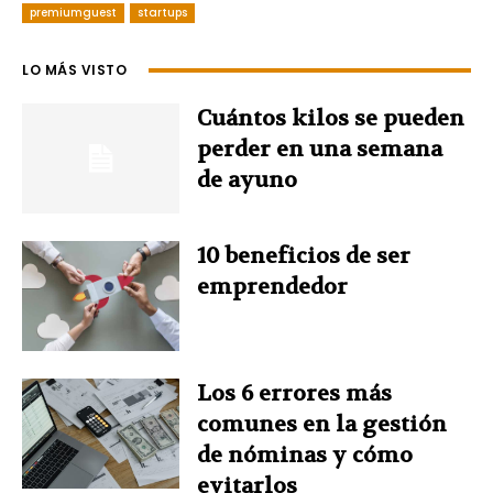
premiumguest
startups
e
t
k
t
t
LO MÁS VISTO
b
e
e
t
s
Cuántos kilos se pueden
o
r
d
e
A
perder en una semana
de ayuno
o
e
I
r
p
k
s
n
p
10 beneficios de ser
emprendedor
t
Los 6 errores más
comunes en la gestión
de nóminas y cómo
evitarlos