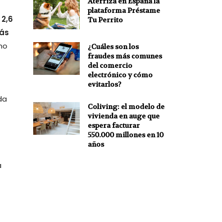
Aterriza en España la
plataforma Préstame
 2,6
Tu Perrito
ás
no
¿Cuáles son los
fraudes más comunes
del comercio
electrónico y cómo
evitarlos?
ada
Coliving: el modelo de
vivienda en auge que
espera facturar
550.000 millones en 10
años
a