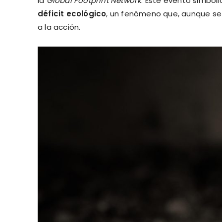
la
Global Footprint Network
. Este evento simból
déficit ecológico
, un fenómeno que, aunque se 
a la acción.