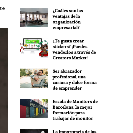
nte
¿Cuáles son las
ventajas de la
organización
empresarial?
¿Te gusta crear
stickers? ¡Puedes
venderlos a través de
Creators Market!
Ser abrazador
profesional, una
curiosa y dulce forma
de emprender
Escola de Monitors de
Barcelona: la mejor
formación para
trabajar de monitor
La importancia de las