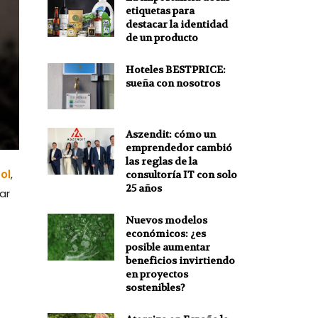
etiquetas para
destacar la identidad
de un producto
Hoteles BESTPRICE:
sueña con nosotros
Aszendit: cómo un
emprendedor cambió
las reglas de la
ol
,
consultoría IT con solo
25 años
ar
Nuevos modelos
económicos: ¿es
posible aumentar
beneficios invirtiendo
en proyectos
sostenibles?