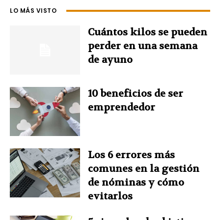
LO MÁS VISTO
b
e
e
t
s
Cuántos kilos se pueden
o
r
d
e
A
perder en una semana
de ayuno
o
e
I
r
p
k
s
n
p
10 beneficios de ser
emprendedor
t
Los 6 errores más
comunes en la gestión
de nóminas y cómo
evitarlos