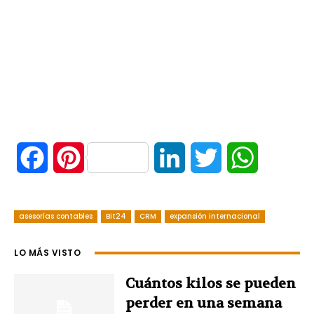
F
P
L
T
W
a
i
i
w
h
asesorías contables
c
n
Bit24
CRM
expansión internacional
n
i
a
e
t
k
t
t
LO MÁS VISTO
b
e
e
t
s
Cuántos kilos se pueden
perder en una semana
o
r
d
e
A