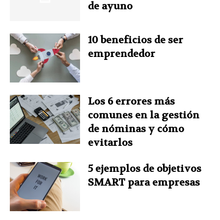
de ayuno
o
e
I
r
p
10 beneficios de ser
k
s
n
p
emprendedor
t
Los 6 errores más
comunes en la gestión
de nóminas y cómo
evitarlos
5 ejemplos de objetivos
SMART para empresas