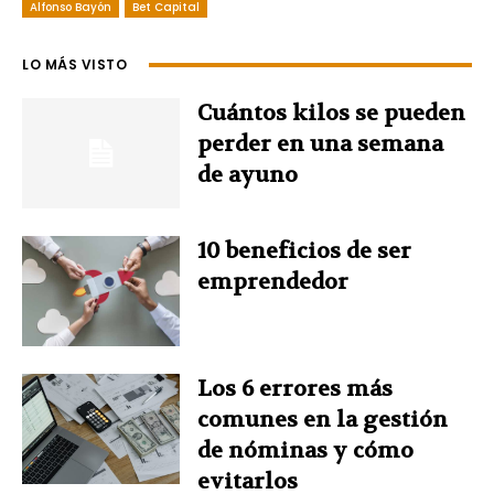
Alfonso Bayón
c
n
Bet Capital
n
i
a
e
t
k
t
t
LO MÁS VISTO
b
e
e
t
s
Cuántos kilos se pueden
perder en una semana
o
r
d
e
A
de ayuno
o
e
I
r
p
10 beneficios de ser
k
s
n
p
emprendedor
t
Los 6 errores más
comunes en la gestión
de nóminas y cómo
evitarlos