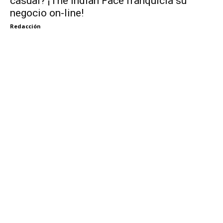
casual? ¡The Indian Face franquicia su
negocio on-line!
Redacción